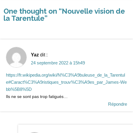
One thought on “
Nouvelle vision de
la Tarentule
”
Yaz
dit :
24 septembre 2022 à 15h49
https://fr.wikipedia.org/wiki/N%C3%A9buleuse_de_la_Tarentul
e#Caract%C3%A9ristiques_trouv%C3%A9es_par_James-We
bb%5B8%5D
Ils ne se sont pas trop fatigués…
Répondre