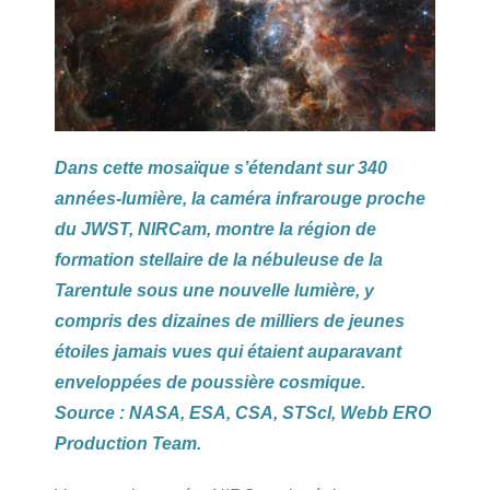
Dans cette mosaïque s’étendant sur 340
années-lumière, la caméra infrarouge proche
du JWST, NIRCam, montre la région de
formation stellaire de la nébuleuse de la
Tarentule sous une nouvelle lumière, y
compris des dizaines de milliers de jeunes
étoiles jamais vues qui étaient auparavant
enveloppées de poussière cosmique.
Source : NASA, ESA, CSA, STScI, Webb ERO
Production Team.