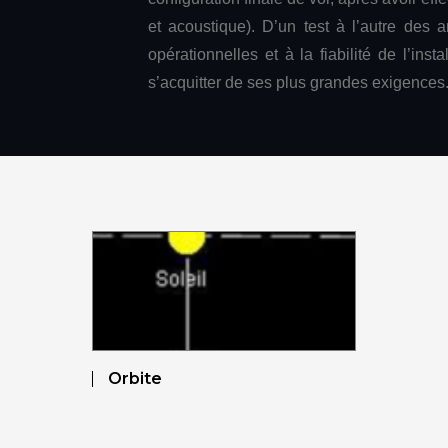
et acoustique). D’un test à l’autre des
opérationnelles et à la fiabilité de l’ins
s’acquitter de ses plus grandes exigences
Orbite