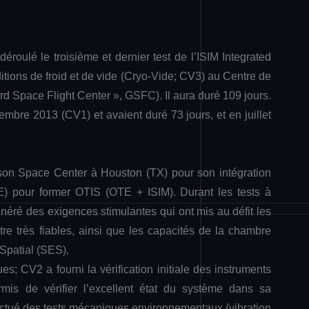
oulé le troisième et dernier test de l’ISIM Integrated
ions de froid et de vide (Cryo-Vide; CV3) au Centre de
 Space Flight Center », GSFC). Il aura duré 109 jours.
embre 2013 (CV1) et avaient duré 73 jours, et en juillet
nson Space Center à Houston (TX) pour son intégration
E) pour former OTIS (OTE + ISIM). Durant les tests à
néré des exigences stimulantes qui ont mis au défit les
re très fiables, ainsi que les capacités de la chambre
Spatial (SES).
ues; CV2 a fourni la vérification initiale des instruments
mis de vérifier l’excellent état du système dans sa
ffectué des tests mécaniques environnementaux (vibration