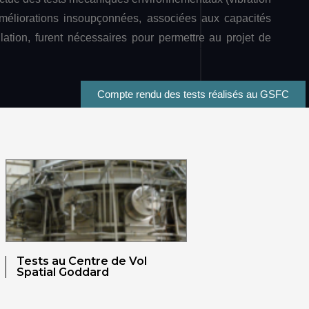
 améliorations insoupçonnées, associées aux capacités
tallation, furent nécessaires pour permettre au projet de
.
Compte rendu des tests réalisés au GSFC
Tests au Centre de Vol
Spatial Goddard