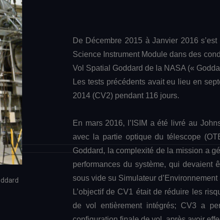
De Décembre 2015 à Janvier 2016 s’est dér
Science Instrument Module dans des condit
Vol Spatial Goddard de la NASA (« Goddard
Les tests précédents avait eu lieu en sept
2014 (CV2) pendant 116 jours.
En mars 2016, l’ISIM a été livré au Joh
avec la partie optique du télescope (OT
Goddard, la complexité de la mission a gé
performances du système, qui devaient êt
sous vide su Simulateur d’Environnement 
oddard
L’objectif de CV1 était de réduire les risq
de vol entièrement intégrés; CV3 a per
configuration finale de vol, après avoir e