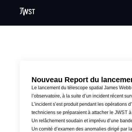
A
l
l
e
r
a
u
c
o
n
t
Nouveau Report du lanceme
e
Le lancement du télescope spatial James Webb n
n
u
l’observatoire, à la suite d’un incident récent su
L’incident s’est produit pendant les opérations d
techniciens se préparaient à attacher le JWST à l
Un relâchement soudain et imprévu d’une bande d
Un comité d’examen des anomalies dirigé par l