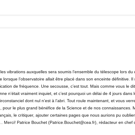
es vibrations auxquelles sera soumis l’ensemble du télescope lors du dé
e lorsque l’observatoire allait être placé dans son enceinte définitive.
dication de fréquence. Une secousse, c’est tout. Mais comme vous le di
nne n’était vraiment inquiet, et c’est pourquoi un délai de 4 jours dans
circonstanciel dont nul n’est à l’abri. Tout roule maintenant, et vous ve
 pour le plus grand bénéfice de la Science et de nos connaissances. M
nçais, le critiquer, ajouter certaines pages que nous aurions pu oublier.
.. Merci! Patrice Bouchet (Patrice.Bouchet@cea.fr), rédacteur en chef du