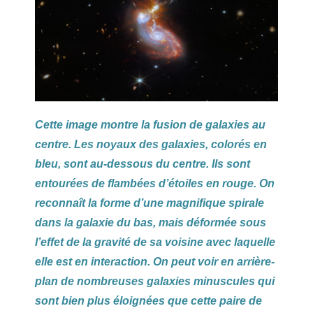
Cette image montre la fusion de galaxies au
centre. Les noyaux des galaxies, colorés en
bleu, sont au-dessous du centre. Ils sont
entourées de flambées d’étoiles en rouge.
On
reconnaît la forme d’une magnifique spirale
dans la galaxie du bas, mais déformée sous
l’effet de la gravité de sa voisine avec laquelle
elle est en interaction. On peut voir en arrière-
plan de nombreuses galaxies minuscules qui
sont bien plus éloignées que cette paire de