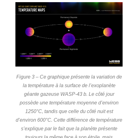
Figure 3 – Ce graphique présente la variation de
la température à la surface de l’exoplanète
géante gazeuse WASP-43 b. Le côté jour
possède une température moyenne d’environ
1250°C, tandis que celle du côté nuit est
d’environ 600°C. Cette différence de température
s’explique par le fait que la planète présente
toujours la même face à son étoile, mais