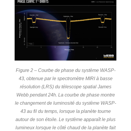
Figure 2 – Courbe de phase du système WASP-
43, obtenue par le spectromètre MIRI à basse
résolution (LRS) du télescope spatial James
Webb pendant 24h. La courbe de phase montre
le changement de luminosité du système WASP-
43 au fil du temps, lorsque la planète tourne
autour de son étoile. Le système apparaît le plus
lumineux lorsque le côté chaud de la planète fait