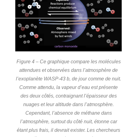
Figure 4 – Ce graphique compare les molécules
attendues et observées dans l’atmosphère de
l’exoplanète WASP-43 b, de jour comme de nuit.
Comme attendu, la vapeur d’eau est présente
des deux côtés, contraignant l’épaisseur des
nuages et leur altitude dans l’atmosphère.
Cependant, l’absence de méthane dans
l’atmosphère, surtout du côté nuit, étonne car
étant plus frais, il devrait exister. Les chercheurs