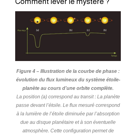
Comment lever le mystère ?
Figure 4 – Illustration de la courbe de phase :
évolution du flux lumineux du système étoile-
planète au cours d’une orbite complète.
La position (a) correspond au transit : La planète
passe devant l’étoile. Le flux mesuré correspond
à la lumière de l’étoile diminuée par l’absorption
due au disque planétaire et à son éventuelle
atmosphère. Cette configuration permet de