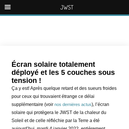
JWST
A
l
l
e
r
a
u
Écran solaire totalement
c
déployé et les 5 couches sous
o
tension !
n
t
Ça y est! Après quelque retard et des sueurs froides
e
pour ceux qui trouvaient étrange ce délai
n
supplémentaire (voir
), l’écran
nos dernières actus
u
solaire qui protègera le JWST de la chaleur du
Soleil et de celle réfléchie par la Terre a été
aujourd’hui, mardi 4 janvier 2022, entièrement